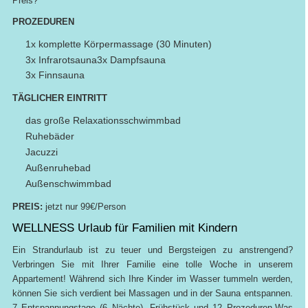
Preis?
PROZEDUREN
1x komplette Körpermassage (30 Minuten)
3x Infrarotsauna3x Dampfsauna
3x Finnsauna
TÄGLICHER EINTRITT
das große Relaxationsschwimmbad
Ruhebäder
Jacuzzi
Außenruhebad
Außenschwimmbad
PREIS:
jetzt nur 99€/Person
WELLNESS Urlaub für Familien mit Kindern
Ein Strandurlaub ist zu teuer und Bergsteigen zu anstrengend?
Verbringen Sie mit Ihrer Familie eine tolle Woche in unserem
Appartement! Während sich Ihre Kinder im Wasser tummeln werden,
können Sie sich verdient bei Massagen und in der Sauna entspannen.
7 Entspannungstage (6 Nächte), Frühstück und 12 Prozeduren.Was