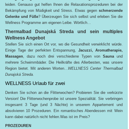
leiden. Genauso gut helfen Ihnen die Relaxationsprozeduren bei der
Bekämpfung von Müdigkeit und Stress. Etwas gegen
schmerzende
Gelenke und Füße
? Überzeugen Sie sich selbst und erleben Sie die
Wellness Programme am eigenen Leibe. Wörtlich…
Thermalbad Dunajská Streda und sein multiples
Wellness Angebot
Stellen Sie sich einen Ort vor, wo die Gesundheit verwirklicht würde.
Einige Tage der perfekten Entspannung,
Jacuzzi, Aromatherapie,
Massagen
, dazu noch drei verschiedene Typen von
Sauna
und
mehrere Schwimmbäder. Die Heilkräfte des Allerbesten, was unsere
Region bietet. Mit anderen Worten…
WELLNESS Center Thermalbad
Dunajská Streda.
WELLNESS Urlaub für zwei
Denken Sie schon an die Flitterwochen? Probieren Sie die verkürzte
Version! Die Flitterwochenprobe ist unsere Spezialität. Sie verbringen
insgesamt 3 Tage (und 3 Nächte) in unserem Appartement und
absolvieren 10 Prozeduren. Ein romantisches Abendessen mit Wein
kann dabei natürlich nicht fehlen.Was ist im Preis?
PROZEDUREN