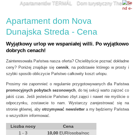
Apartamentów TERMÁL
Dom turystyczny Thermal
Baseny termalne
Zakwaterowanie w okolicy
Kontakt
Apartament dom Nova
Dunajska Streda - Cena
Wyjątkowy urlop we wspaniałej willi. Po wyjątkowo
dobrych cenach!
Zainteresowała Państwa nasza oferta? Chcielibyście poznać dokładne
ceny? Poniżej znajduje się
cennik
, na podstawie którego w prosty i
szybki sposób obliczycie Państwo całkowity koszt urlopu.
Prosimy nie zapomnieć o regularnie przygotowywanych dla Państwa
promocyjnych pobytach sezonowych
, do tej sekcji warto zajrzeć co
jakiś czas. Jeśli jesteście Państwo zbyt zajęci i nawet nie myślicie o
odpoczynku, zostawcie to nam. Wystarczy zarejestrować się na
stronie głównej, aby
otrzymywać newsletter
a my będziemy Państwa
o wszystkim informować.
Liczba nocy
Cena
1 - 3
10,00
EUR/osoba/noc