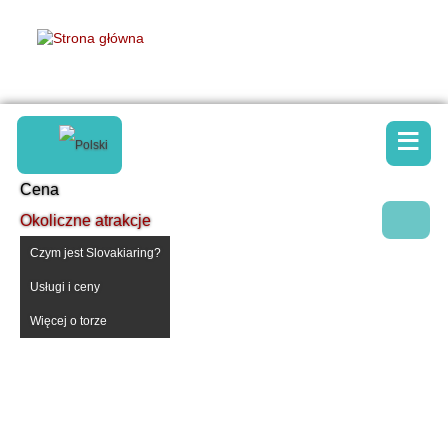
≡
Cena
Okoliczne atrakcje
Czym jest Slovakiaring?
Usługi i ceny
Więcej o torze