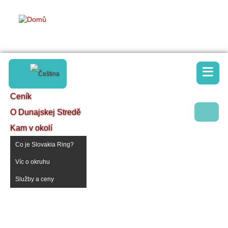
≡
Ceník
O Dunajskej Stredě
Kam v okolí
Co je Slovakia Ring?
Víc o okruhu
Služby a ceny