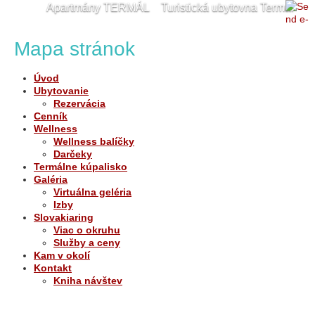
Apartmány TERMÁL
Turistická ubytovna Termál
Cyklostezky - DS a okolí
Termální koupalište
Mapa stránok
Ubytování v okolí
Kontakt
Cyklostezky - DS a okolí
Úvod
Ubytovanie
Rezervácia
Cenník
Wellness
Wellness balíčky
Darčeky
Termálne kúpalisko
Galéria
Virtuálna geléria
Izby
Slovakiaring
Viac o okruhu
Služby a ceny
Kam v okolí
Kontakt
Kniha návštev