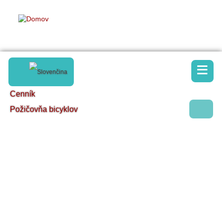
≡
Cenník
Požičovňa bicyklov