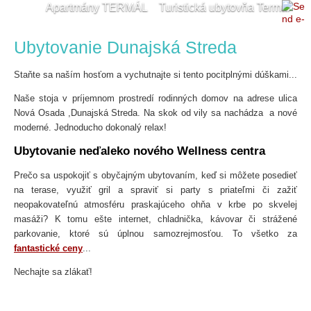
Apartmány TERMÁL
Turistická ubytovňa Termál
Cyklotrasy - DS a okolie
Termálne kúpalisko
Ubytovanie Dunajská Streda
Kam v okolí
Kontakt
Cyklotrasy - DS a okolie
Staňte sa naším hosťom a vychutnajte si tento pocitplnými dúškami...
Naše stoja v príjemnom prostredí rodinných domov na adrese ulica
Nová Osada ,Dunajská Streda. Na skok od vily sa nachádza a nové
moderné. Jednoducho dokonalý relax!
Ubytovanie neďaleko nového Wellness centra
Prečo sa uspokojiť s obyčajným ubytovaním, keď si môžete posedieť
na terase, využiť gril a spraviť si party s priateľmi či zažiť
neopakovateľnú atmosféru praskajúceho ohňa v krbe po skvelej
masáži? K tomu ešte internet, chladnička, kávovar či strážené
parkovanie, ktoré sú úplnou samozrejmosťou. To všetko za
fantastické ceny
...
Nechajte sa zlákať!